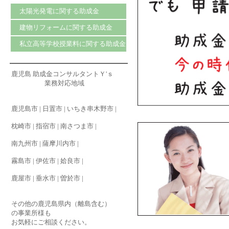
太陽光発電に関する助成金
建物リフォームに関する助成金
私立高等学校授業料に関する助成金
鹿児島 助成金コンサルタントＹ'ｓ
業務対応地域
鹿児島市 | 日置市 | いちき串木野市 |
枕崎市 | 指宿市 | 南さつま市 |
南九州市 | 薩摩川内市 |
霧島市 | 伊佐市 | 姶良市 |
鹿屋市 | 垂水市 | 曽於市 |
その他の鹿児島県内（離島含む）
の事業所様も
お気軽にご相談ください。